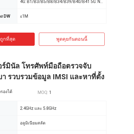
4G: B1/B3/B5/B8/B34/B39/B40/B41 5G: N1/N3/N8/N28/N41/N78/N79
อง DW
≤1M
ูกที่สุด
พูดคุยกันตอนนี้
ร์มินัล โทรศัพท์มือถือตรวจจับ
 รวบรวมข้อมูล IMSI และหาที่ตั้ง
รองได้
MOQ:
1
2.4GHz และ 5.8GHz
อลูมิเนียมสลัด