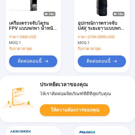
เครื่องตรวจจับโดรน
อุปกรณ์การตรวจจับ
FPV แบบพกพา น้ำหนัก
UAV ระยะยาวแบบพก
เบา ระยะตรวจจับ 3 กม.
พาที่พัฒนามีความ
ราคา:
1000 USD
ราคา:
2199-3599 USD
พร้อมแบตเตอรี่ใช้งาน 6
สามารถในการตรวจจับ
MOQ:
1
MOQ:
1
ชั่วโมง
หลายแดนในเวลาจริง
เพื่อความปลอดภัยและ
รับราคาล่าสุด
รับราคาล่าสุด
การตรวจสอบเหตุการณ์
ติดต่อตอนนี้
ติดต่อตอนนี้
ประหยัดเวลาของคุณ
ให้เราติดต่อผลิตภัณฑ์ที่ดีที่สุดกับคุณ
ให้ความต้องการของคุณ