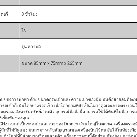
อรี่
8 ชั่วโมง
ใช่
รุ่น ความถี่
ขนาด 85mm x 75mm x 265mm
ระกอบของการพกพา ด้วยขนาดกระเป๋าและความเบาของมัน มันคือสายลมที่จะ
ถเข้าถึงมันได้อย่างรวดเร็ว เมื่อใดก็ตามที่จําเป็นไม่ว่าคุณจะลาดตระเว
้มครองอสังหาริมทรัพย์ส่วนตัว อุปกรณ์มือถือนี้สามารถใช้ได้ทันทีไม่มีอุปก
ี่เข็มขัดของคุณ.
5.8GHz แบนด์เป็นขนมปังและเนยของ Drones ส่วนใหญ่ในตลาด. เครื่องตรวจ
มรู้สึกที่ไม่มีคู่แข่ง.มันสามารถรับสัญญาณของเครื่องบินไร้คนขับได้ในท้องเมือง
แจ้งใหญ่ที่มีสัญญาณวิทยุหลายตัวเครื่องตรวจจับนี้ตัดผ่านเสียงดัง และล็อ